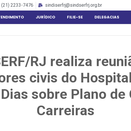
(21) 2233-7476
sindiserfrj@sindserfrj.org.br
TENDIMENTO
JURÍDICO
FILIE-SE
DELEGACIAS
ERF/RJ realiza reun
ores civis do Hospita
 Dias sobre Plano de
Carreiras