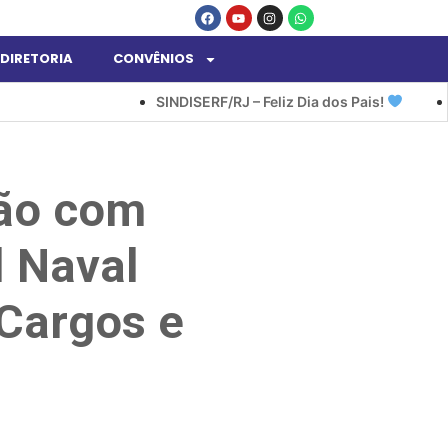
DIRETORIA
CONVÊNIOS
SINDISERF/RJ – Feliz Dia dos Pais!
SINDISERF/R
ião com
l Naval
 Cargos e