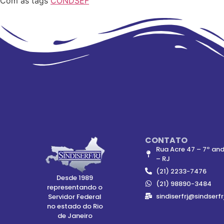
Com as tags
CONDSEF
CONTATO
Rua Acre 47 – 7º and
– RJ
(21) 2233-7476
Desde 1989
(21) 98890-3484
representando o
sindiserfrj@sindserfr
Servidor Federal
no estado do Rio
de Janeiro