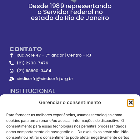
Desde 1989 representando
o Servidor Federal no
estado do Rio de Janeiro
CONTATO
Rua Acre 47 – 7º andar | Centro – RJ
(21) 2233-7476
(21) 98890-3484
sindiserfrj@sindserfrj.org.br
INSTITUCIONAL
Gerenciar o consentimento
ONDE NOS ENCONTRAR
Para fornecer as melhores experiências, usamos tecnologias como
cookies para armazenar e/ou acessar informações do dispositivo. O
consentimento para essas tecnologias nos permitirá processar dados
como comportamento de navegação ou IDs exclusivos neste site. Não
consentir ou retirar o consentimento pode afetar negativamente certos