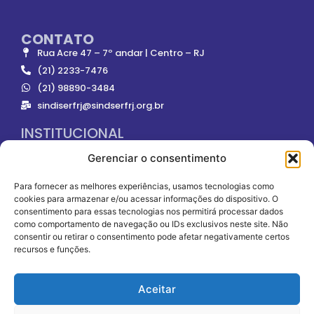
CONTATO
Rua Acre 47 – 7º andar | Centro – RJ
(21) 2233-7476
(21) 98890-3484
sindiserfrj@sindserfrj.org.br
INSTITUCIONAL
Gerenciar o consentimento
ONDE NOS ENCONTRAR
Para fornecer as melhores experiências, usamos tecnologias como
cookies para armazenar e/ou acessar informações do dispositivo. O
consentimento para essas tecnologias nos permitirá processar dados
como comportamento de navegação ou IDs exclusivos neste site. Não
consentir ou retirar o consentimento pode afetar negativamente certos
recursos e funções.
SOMOS FILIADOS À
Aceitar