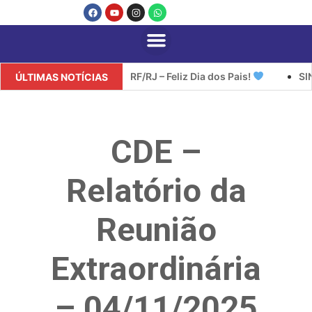
SINDISERF/RJ – Feliz Dia dos Pais!
SINDISE
ÚLTIMAS NOTÍCIAS
CDE –
Relatório da
Reunião
Extraordinária
– 04/11/2025