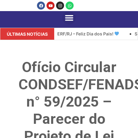
SINDISERF/RJ – Feliz Dia dos Pais!
SINDIS
ÚLTIMAS NOTÍCIAS
Ofício Circular
CONDSEF/FENAD
n° 59/2025 –
Parecer do
Projeto de Lei