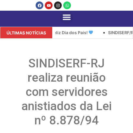
Feliz Dia dos Pais!
SINDISERF/RJ informa sobre atualiza
ÚLTIMAS NOTÍCIAS
SINDISERF-RJ
realiza reunião
com servidores
anistiados da Lei
nº 8.878/94