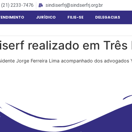
(21) 2233-7476
sindiserfrj@sindserfrj.org.br
TENDIMENTO
JURÍDICO
FILIE-SE
DELEGACIAS
serf realizado em Três 
esidente Jorge Ferreira Lima acompanhado dos advogados Y