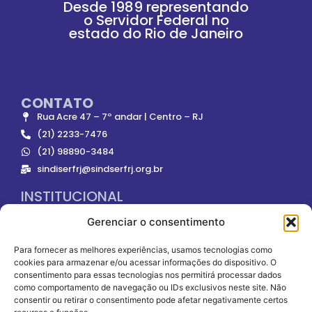
Desde 1989 representando
o Servidor Federal no
estado do Rio de Janeiro
CONTATO
Rua Acre 47 – 7º andar | Centro – RJ
(21) 2233-7476
(21) 98890-3484
sindiserfrj@sindserfrj.org.br
INSTITUCIONAL
Gerenciar o consentimento
ONDE NOS ENCONTRAR
Para fornecer as melhores experiências, usamos tecnologias como
cookies para armazenar e/ou acessar informações do dispositivo. O
consentimento para essas tecnologias nos permitirá processar dados
como comportamento de navegação ou IDs exclusivos neste site. Não
consentir ou retirar o consentimento pode afetar negativamente certos