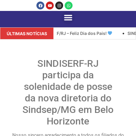
SINDISERF/RJ – Feliz Dia dos Pais!
SINDISERF/RJ i
ÚLTIMAS NOTÍCIAS
SINDISERF-RJ
participa da
solenidade de posse
da nova diretoria do
Sindsep/MG em Belo
Horizonte
Nosso sincero agradecimento a todos os filiados do