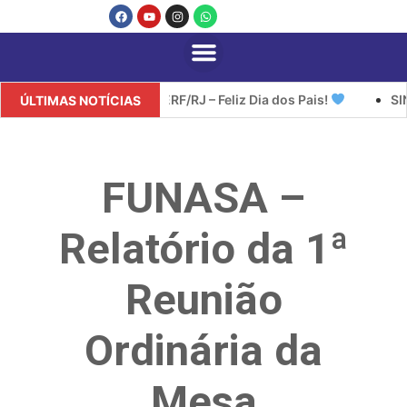
SINDISERF/RJ – Feliz Dia dos Pais!
SINDISE
ÚLTIMAS NOTÍCIAS
FUNASA –
Relatório da 1ª
Reunião
Ordinária da
Mesa