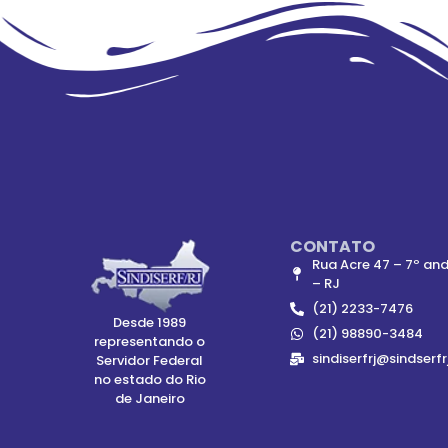
CONTATO
Rua Acre 47 – 7º and
– RJ
(21) 2233-7476
Desde 1989
(21) 98890-3484
representando o
sindiserfrj@sindserfr
Servidor Federal
no estado do Rio
de Janeiro