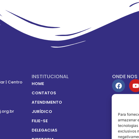
INSTITUCIONAL
ONDE NOS
ar | Centro
HOME
CONTATOS
ATENDIMENTO
SOMOS FIL
j.org.br
JURÍDICO
Para fornec
armazenar e
FILIE-SE
tecnologias
DELEGACIAS
exclusivos n
negativamen