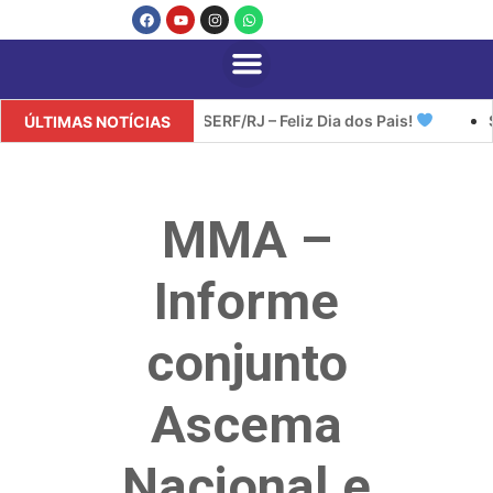
SINDISERF/RJ – Feliz Dia dos Pais!
SINDI
ÚLTIMAS NOTÍCIAS
MMA –
Informe
conjunto
Ascema
Nacional e