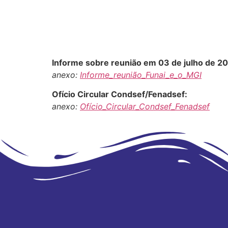
Informe sobre reunião em 03 de julho de 2
anexo:
Informe_reunião_Funai_e_o_MGI
Ofício Circular Condsef/Fenadsef:
anexo:
Ofício_Circular_Condsef_Fenadsef