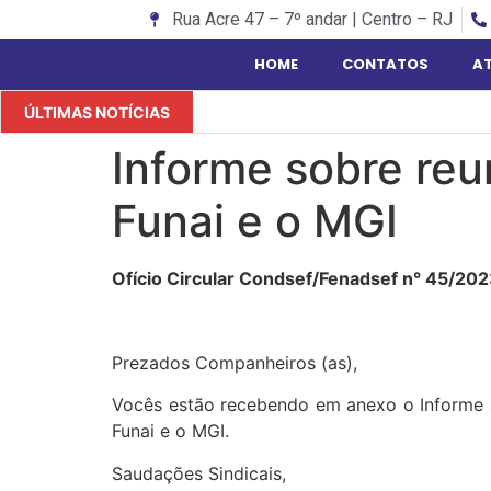
Rua Acre 47 – 7º andar | Centro – RJ
HOME
CONTATOS
A
ÚLTIMAS NOTÍCIAS
Informe sobre reu
Funai e o MGI
Ofício Circular Condsef/Fenadsef n° 45/202
Prezados Companheiros (as),
Vocês estão recebendo em anexo o Informe so
Funai e o MGI.
Saudações Sindicais,