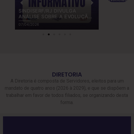
SINDISERF/RJ DIVULGA
RELATÓRI
O
ANÁLISE SOBRE A EVOLUÇÃO
MGI COM 
DOS BENEFÍCIOS DOS
PCCTM
07/04/2026
01/04/2026
SERVIDORES FEDERAIS
DIRETORIA
A Diretoria é composta de Servidores, eleitos para um
mandato de quatro anos (2026 à 2029), e que se dispõem a
trabalhar em favor de todos filiados, se organizando desta
forma.