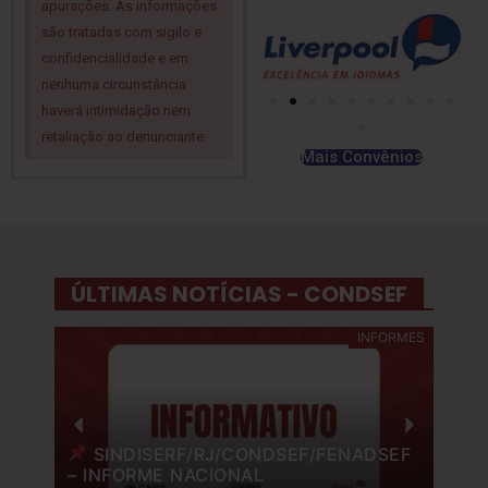
apurações. As informações
são tratadas com sigilo e
confidencialidade e em
nenhuma circunstância
haverá intimidação nem
retaliação ao denunciante.
Mais Convênios
ÚLTIMAS NOTÍCIAS - CONDSEF
MES
INFORMES
SINDISERF/RJ/CONDSEF/FENADSEF
– INFORME NACIONAL
E