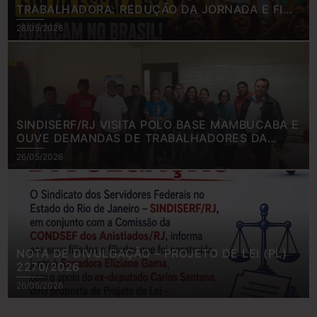
TRABALHADORA: REDUÇÃO DA JORNADA E FIM
DA ESCALA 6×1 AVANÇAM NO BRASIL
28/05/2026
SINDISERF/RJ VISITA POLO BASE MAMBUCABA E
OUVE DEMANDAS DE TRABALHADORES DA
SAÚDE INDÍGENACAPA VISI
26/05/2026
NOTA DE DIVULGAÇÃO – PROJETO DE LEI (PL)
2270/2026
26/05/2026