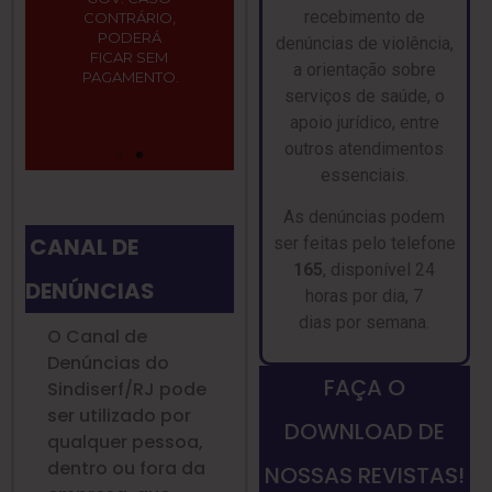
para iniciar o
recebimento de
CONTRÁRIO,
processo.
PODERÁ
denúncias de violência,
FICAR SEM
a orientação sobre
CLIQUE
PAGAMENTO.
AQUI
serviços de saúde, o
apoio jurídico, entre
outros atendimentos
essenciais.
As denúncias podem
CANAL DE
ser feitas pelo telefone
165
, disponível 24
DENÚNCIAS
horas por dia, 7
dias por semana.
O Canal de
Denúncias do
FAÇA O
Sindiserf/RJ pode
ser utilizado por
DOWNLOAD DE
qualquer pessoa,
dentro ou fora da
NOSSAS REVISTAS!