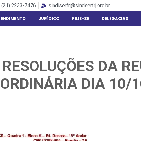
(21) 2233-7476
sindiserfrj@sindserfrj.org.br
TENDIMENTO
JURÍDICO
FILIE-SE
DELEGACIAS
 RESOLUÇÕES DA R
ORDINÁRIA DIA 10/1