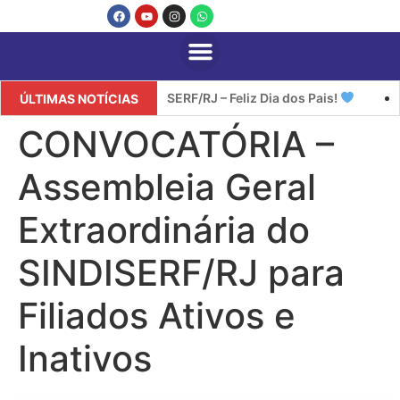
SINDISERF/RJ – Feliz Dia dos Pais!
S
ÚLTIMAS NOTÍCIAS
CONVOCATÓRIA –
Assembleia Geral
Extraordinária do
SINDISERF/RJ para
Filiados Ativos e
Inativos