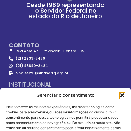
Desde 1989 representando
o Servidor Federal no
estado do Rio de Janeiro
CONTATO
Rua Acre 47 – 7º andar | Centro – RJ
(21) 2233-7476
(21) 98890-3484
sindiserfrj@sindserfrj.org.br
INSTITUCIONAL
Gerenciar o consentimento
ONDE NOS ENCONTRAR
Para fornecer as melhores experiências, usamos tecnologias como
cookies para armazenar e/ou acessar informações do dispositivo. O
consentimento para essas tecnologias nos permitirá processar dados
como comportamento de navegação ou IDs exclusivos neste site. Não
consentir ou retirar o consentimento pode afetar negativamente certos