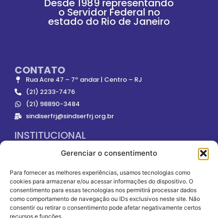
Desde 1989 representando
o Servidor Federal no
estado do Rio de Janeiro
CONTATO
Rua Acre 47 – 7º andar | Centro – RJ
(21) 2233-7476
(21) 98890-3484
sindiserfrj@sindserfrj.org.br
INSTITUCIONAL
Gerenciar o consentimento
ONDE NOS ENCONTRAR
Para fornecer as melhores experiências, usamos tecnologias como
cookies para armazenar e/ou acessar informações do dispositivo. O
consentimento para essas tecnologias nos permitirá processar dados
como comportamento de navegação ou IDs exclusivos neste site. Não
consentir ou retirar o consentimento pode afetar negativamente certos
recursos e funções.