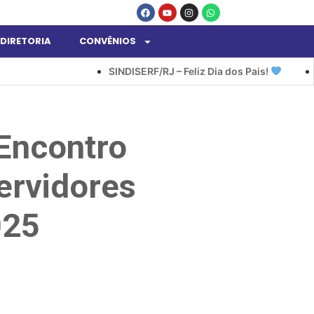
DIRETORIA
CONVÊNIOS
SINDISERF/RJ – Feliz Dia dos Pais!
SINDISER
Encontro
ervidores
025