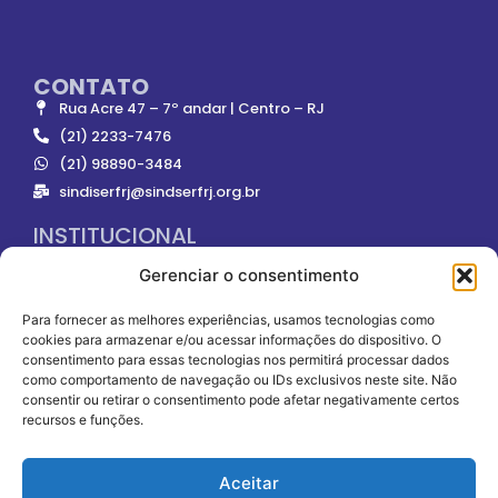
CONTATO
Rua Acre 47 – 7º andar | Centro – RJ
(21) 2233-7476
(21) 98890-3484
sindiserfrj@sindserfrj.org.br
INSTITUCIONAL
Gerenciar o consentimento
ONDE NOS ENCONTRAR
Para fornecer as melhores experiências, usamos tecnologias como
cookies para armazenar e/ou acessar informações do dispositivo. O
consentimento para essas tecnologias nos permitirá processar dados
como comportamento de navegação ou IDs exclusivos neste site. Não
consentir ou retirar o consentimento pode afetar negativamente certos
recursos e funções.
SOMOS FILIADOS À
Aceitar