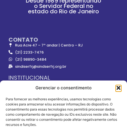
Desde 1989 representando
o Servidor Federal no
estado do Rio de Janeiro
CONTATO
Rua Acre 47 – 7º andar | Centro – RJ
(21) 2233-7476
(21) 98890-3484
sindiserfrj@sindserfrj.org.br
INSTITUCIONAL
Gerenciar o consentimento
ONDE NOS ENCONTRAR
Para fornecer as melhores experiências, usamos tecnologias como
cookies para armazenar e/ou acessar informações do dispositivo. O
consentimento para essas tecnologias nos permitirá processar dados
como comportamento de navegação ou IDs exclusivos neste site. Não
consentir ou retirar o consentimento pode afetar negativamente certos
recursos e funções.