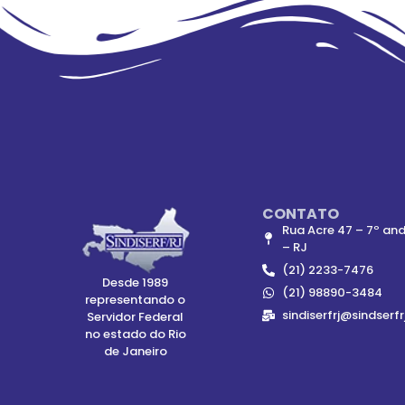
CONTATO
Rua Acre 47 – 7º and
– RJ
(21) 2233-7476
Desde 1989
(21) 98890-3484
representando o
sindiserfrj@sindserfr
Servidor Federal
no estado do Rio
de Janeiro