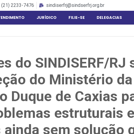
(21) 2233-7476
sindiserfrj@sindserfrj.org.br
TENDIMENTO
JURÍDICO
FILIE-SE
DELEGACIAS
res do SINDISERF/RJ 
eção do Ministério da
o Duque de Caxias pa
oblemas estruturais e
ainda sem solução 