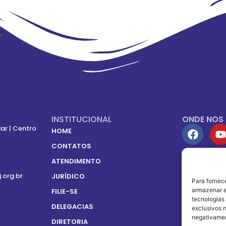
INSTITUCIONAL
ONDE NOS
ar | Centro
HOME
CONTATOS
ATENDIMENTO
SOMOS FIL
j.org.br
JURÍDICO
Para fornec
armazenar e
FILIE-SE
tecnologias
DELEGACIAS
exclusivos n
negativamen
DIRETORIA